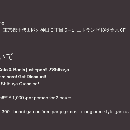
00
021 東京都千代田区外神田３丁目５−１ エトランゼ18秋葉原 6F
いて
e & Bar is just open!!📍Shibuya
rom here! Get Discount!
 Shibuya Crossing!
!!
**￥1,000 /per person for 2 hours
 300+ board games from party games to long euro style games.