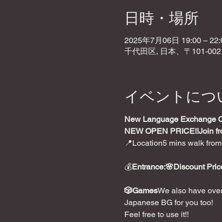
日時・場所
2025年7月06日 19:00 – 22:
千代田区, 日本、〒101-0
イベントにつ
New Language Exchange Caf
NEW OPEN PRICE!!
Join f
📍Location5 mins walk from
💰
Entrance:🌸Discount Price
🎲Games
We also have over
Japanese BG for you too!
Feel free to use it!!