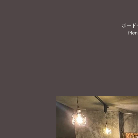
ボード
frie