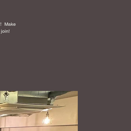
Make
join!