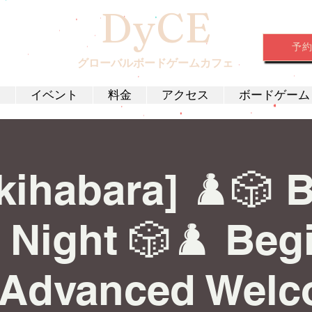
DyCE
予
グローバルボードゲームカフェ
約
イベント
料金
アクセス
ボードゲーム
kihabara] ♟️🎲 
Night 🎲♟️ Beg
 Advanced Welc