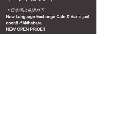
＊日本語は英語の下
New Language Exchange Cafe & Bar is just 
open!!📍Akihabara
NEW OPEN PRICE!!
Join from here! Get Meetup Discount!
Come relax and play some games on a 
Sunday night, before the week starts!
📍
Location
さらに表示
このイベントをシェア