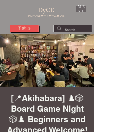
ME
DyCE
NU
グローバルボードゲームカフェ
予約
[📍Akihabara] ♟️🎲
Board Game Night
🎲♟️ Beginners and
Advanced Welcome!