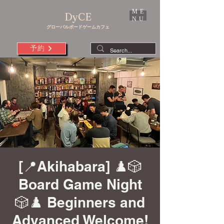
ME
DyCE
NU
グローバルボードゲームカフェ
予約
[📍Akihabara] ♟️🎲
Board Game Night
🎲♟️ Beginners and
Advanced Welcome!