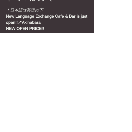
＊日本語は英語の下
New Language Exchange Cafe & Bar is just 
open!!📍Akihabara
NEW OPEN PRICE!!
Join from here! Get Meetup Discount!
Come relax and play some games on a 
Sunday night, before the week starts!
📍
Location
さらに表示
このイベントをシェア