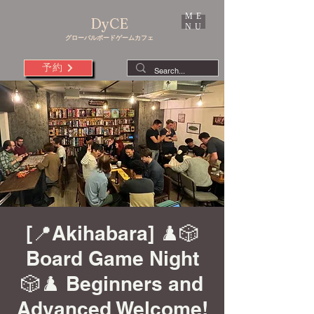
ME
DyCE
NU
グローバルボードゲームカフェ
予約
[📍Akihabara] ♟️🎲
Board Game Night
🎲♟️ Beginners and
Advanced Welcome!