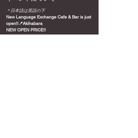
＊日本語は英語の下
New Language Exchange Cafe & Bar is just 
open!!📍Akihabara
NEW OPEN PRICE!!
Join from here! Get Meetup Discount!
Come relax and play some games on a 
Sunday night, before the week starts!
📍
Location
さらに表示
このイベントをシェア