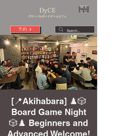
ME
DyCE
NU
グローバルボードゲームカフェ
予約
[📍Akihabara] ♟️🎲
Board Game Night
🎲♟️ Beginners and
Advanced Welcome!