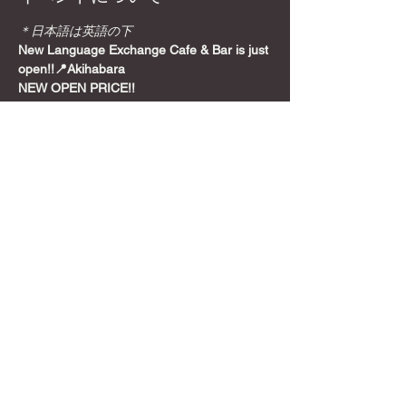
＊日本語は英語の下
New Language Exchange Cafe & Bar is just 
open!!📍Akihabara
NEW OPEN PRICE!!
Join from here! Get Meetup Discount!
Come relax and play some games on a 
Sunday night, before the week starts!
📍
Location
さらに表示
このイベントをシェア