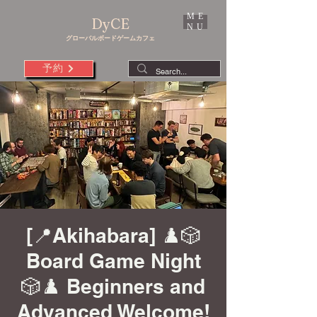
ME
DyCE
NU
グローバルボードゲームカフェ
予約
[📍Akihabara] ♟️🎲
Board Game Night
🎲♟️ Beginners and
Advanced Welcome!