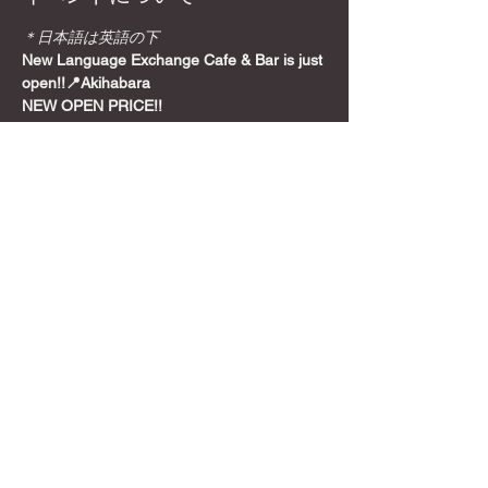
＊日本語は英語の下
New Language Exchange Cafe & Bar is just 
open!!📍Akihabara
NEW OPEN PRICE!!
Join from here! Get Meetup Discount!
Come relax and play some games on a 
Sunday night, before the week starts!
📍
Location
さらに表示
このイベントをシェア