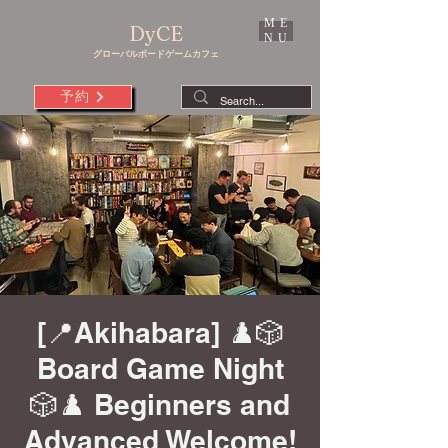
ME
DyCE
NU
グローバルボードゲームカフェ
予約
[📍Akihabara] ♟️🎲
Board Game Night
🎲♟️ Beginners and
Advanced Welcome!