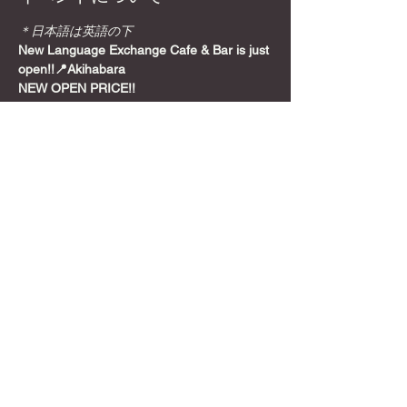
＊日本語は英語の下
New Language Exchange Cafe & Bar is just 
open!!📍Akihabara
NEW OPEN PRICE!!
Join from here! Get Meetup Discount!
Come relax and play some games on a 
Sunday night, before the week starts!
📍
Location
さらに表示
このイベントをシェア