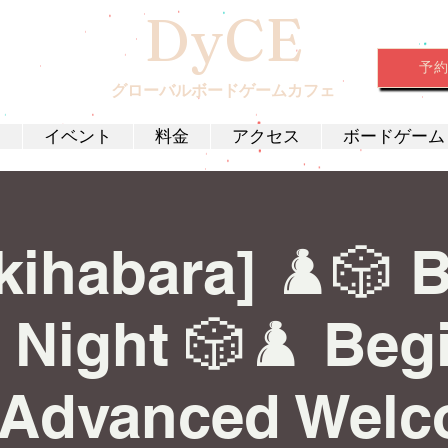
DyCE
予
グローバルボードゲームカフェ
約
イベント
料金
アクセス
ボードゲーム
kihabara] ♟️🎲 
Night 🎲♟️ Beg
 Advanced Welc