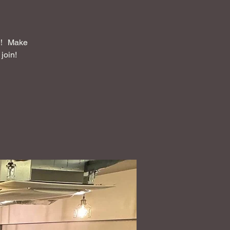
Make
join!