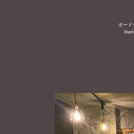
ボード
frie