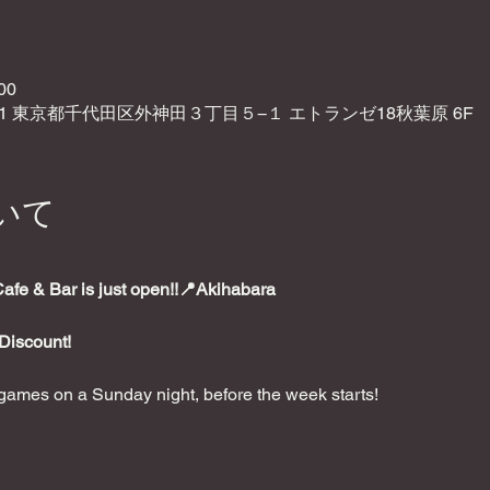
00
021 東京都千代田区外神田３丁目５−１ エトランゼ18秋葉原 6F
いて
e & Bar is just open!!📍Akihabara
Discount!
ames on a Sunday night, before the week starts!