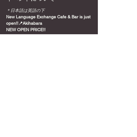
＊日本語は英語の下
New Language Exchange Cafe & Bar is just 
open!!📍Akihabara
NEW OPEN PRICE!!
Join from here! Get Meetup Discount!
Come relax and play some games on a 
Sunday night, before the week starts!
📍
Location
さらに表示
このイベントをシェア