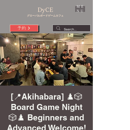
ME
DyCE
NU
グローバルボードゲームカフェ
予約
[📍Akihabara] ♟️🎲
Board Game Night
🎲♟️ Beginners and
Advanced Welcome!