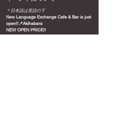
＊日本語は英語の下
New Language Exchange Cafe & Bar is just 
open!!📍Akihabara
NEW OPEN PRICE!!
Join from here! Get Meetup Discount!
Come relax and play some games on a 
Sunday night, before the week starts!
📍
Location
さらに表示
このイベントをシェア