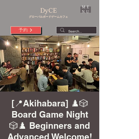
ME
DyCE
NU
グローバルボードゲームカフェ
予約
[📍Akihabara] ♟️🎲
Board Game Night
🎲♟️ Beginners and
Advanced Welcome!