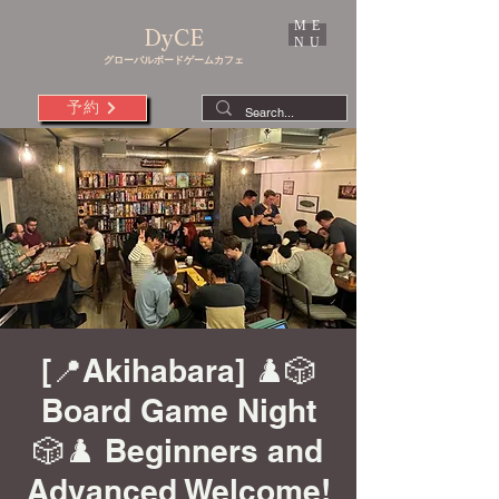
ME
DyCE
NU
グローバルボードゲームカフェ
予約
[📍Akihabara] ♟️🎲
Board Game Night
🎲♟️ Beginners and
Advanced Welcome!