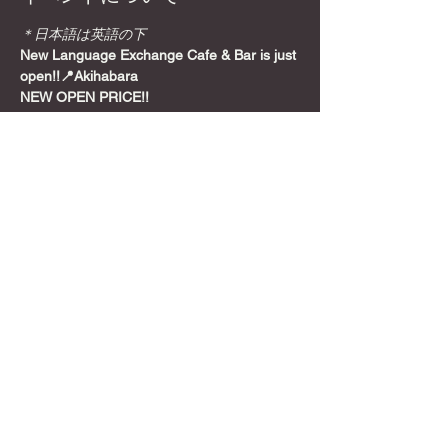
＊日本語は英語の下
New Language Exchange Cafe & Bar is just 
open!!📍Akihabara
NEW OPEN PRICE!!
Join from here! Get Meetup Discount!
Come relax and play some games on a 
Sunday night, before the week starts!
📍
Location
さらに表示
このイベントをシェア