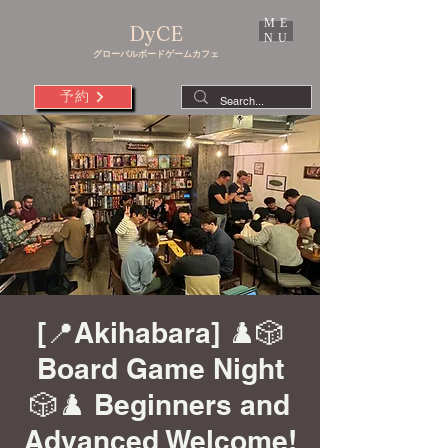
ME
DyCE
NU
グローバルボードゲームカフェ
予約
[📍Akihabara] ♟️🎲
Board Game Night
🎲♟️ Beginners and
Advanced Welcome!