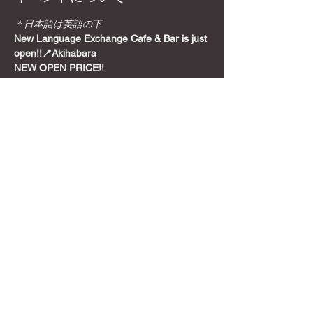
＊日本語は英語の下
New Language Exchange Cafe & Bar is just 
open!!📍Akihabara
NEW OPEN PRICE!!
Join from here! Get Meetup Discount!
Come relax and play some games on a 
Sunday night, before the week starts!
📍
Location
さらに表示
このイベントをシェア