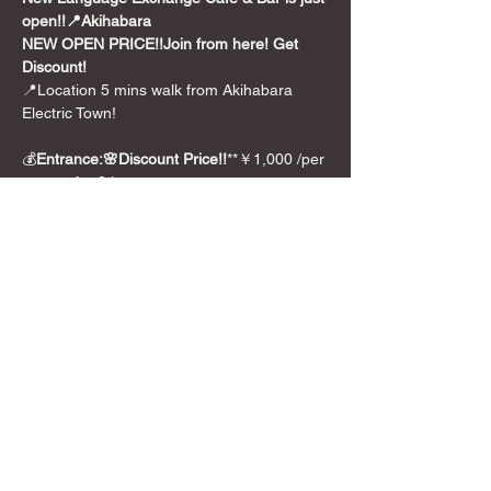
open!!📍Akihabara
NEW OPEN PRICE!!
Join from here! Get 
Discount!
📍Location 5 mins walk from Akihabara 
Electric Town!
💰
Entrance:🌸Discount Price!!
**￥1,000 /per 
person for 2 hours
🎲Games
We also have over 300+ board games from 
party games to long euro style games.And 
we can translate 🇯🇵Japanese BG for you 
too!
さらに表示