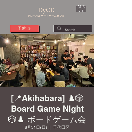
ME
DyCE
NU
グローバルボードゲームカフェ
予約
[📍Akihabara] ♟️🎲
Board Game Night
🎲♟️ ボードゲーム会
8月31日(日)
  |  
千代田区