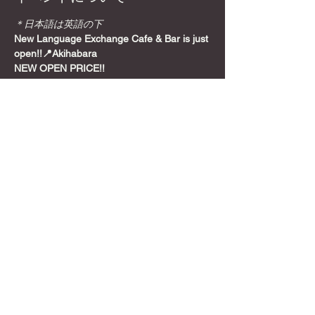
＊日本語は英語の下
New Language Exchange Cafe & Bar is just 
open!!📍Akihabara
NEW OPEN PRICE!!
Join from here! Get Meetup Discount!
Come relax and play some games on a 
Sunday night, before the week starts!
📍
Location
さらに表示
このイベントをシェア