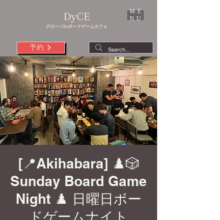
ME
DyCE
NU
グローバルボードゲームカフェ
予約
[📍Akihabara] ♟️🎲
Sunday Board Game
Night ♟️ 日曜日ボー
ドゲームナイト