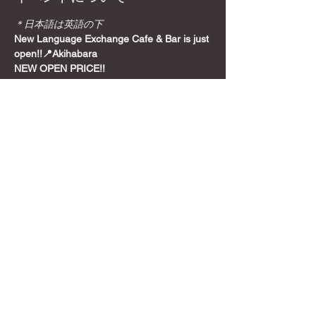
＊日本語は英語の下
New Language Exchange Cafe & Bar is just 
open!!📍Akihabara
NEW OPEN PRICE!!
Join from here! Get Meetup Discount!
Come relax and play some games on a 
Sunday night, before the week starts!
📍
Location
さらに表示
このイベントをシェア