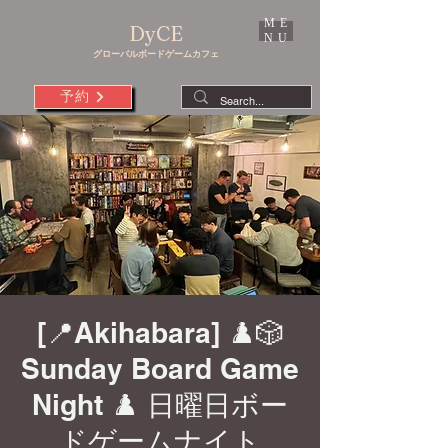
ME
DyCE
NU
グローバルボードゲームカフェ
予約
[📍Akihabara] ♟️🎲
Sunday Board Game
Night ♟️ 日曜日ボー
ドゲームナイト