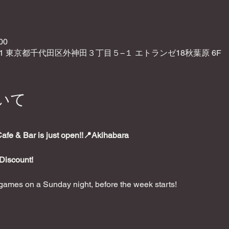
00
021 東京都千代田区外神田３丁目５−１ エトランゼ18秋葉原 6F
いて
e & Bar is just open!!📍Akihabara
Discount!
ames on a Sunday night, before the week starts!