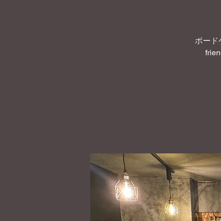
ボード
frie