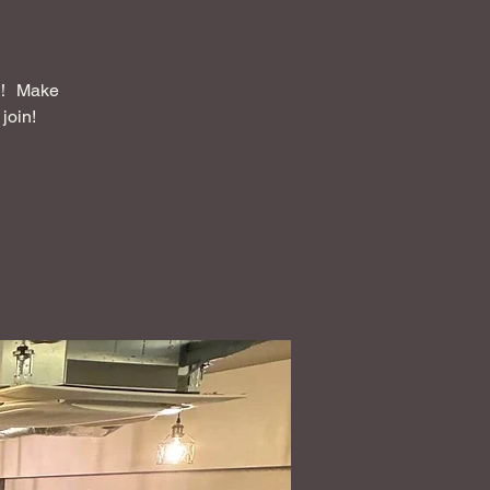
Make
join!