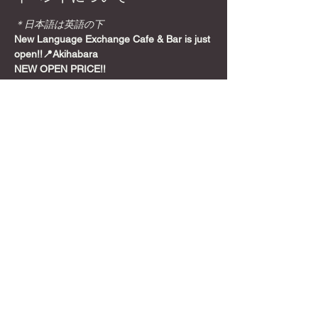
＊日本語は英語の下
New Language Exchange Cafe & Bar is just 
open!!📍Akihabara
NEW OPEN PRICE!!
Join from here! Get Meetup Discount!
Come relax and play some games on a 
Sunday night, before the week starts!
📍
Location
さらに表示
このイベントをシェア