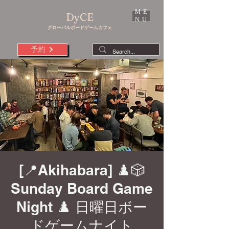
ME
DyCE
NU
グローバルボードゲームカフェ
予約
[📍Akihabara] ♟️🎲
Sunday Board Game
Night ♟️ 日曜日ボー
ドゲームナイト