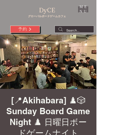
ME
DyCE
NU
グローバルボードゲームカフェ
予約
[📍Akihabara] ♟️🎲
Sunday Board Game
Night ♟️ 日曜日ボー
ドゲームナイト