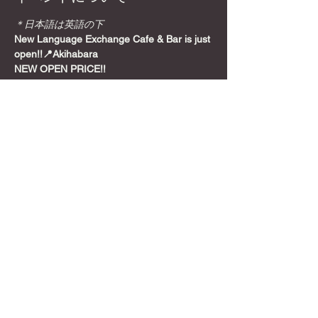
＊日本語は英語の下
New Language Exchange Cafe & Bar is just 
open!!📍Akihabara
NEW OPEN PRICE!!
Join from here! Get Meetup Discount!
Come relax and play some games on a 
Sunday night, before the week starts!
📍
Location
さらに表示
このイベントをシェア