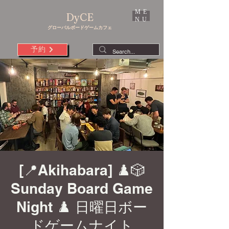
ME
DyCE
NU
グローバルボードゲームカフェ
予約
[📍Akihabara] ♟️🎲
Sunday Board Game
Night ♟️ 日曜日ボー
ドゲームナイト