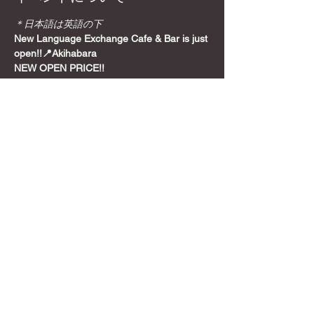
＊日本語は英語の下
New Language Exchange Cafe & Bar is just 
open!!📍Akihabara
NEW OPEN PRICE!!
Join from here! Get Meetup Discount!
Come relax and play some games on a 
Sunday night, before the week starts!
📍
Location
さらに表示
このイベントをシェア