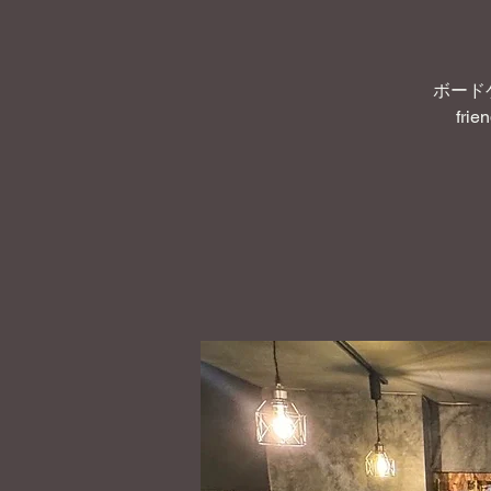
ボード
frie