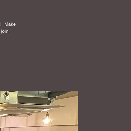
Make
join!