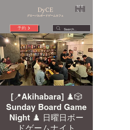
ME
DyCE
NU
グローバルボードゲームカフェ
予約
[📍Akihabara] ♟️🎲
Sunday Board Game
Night ♟️ 日曜日ボー
ドゲームナイト