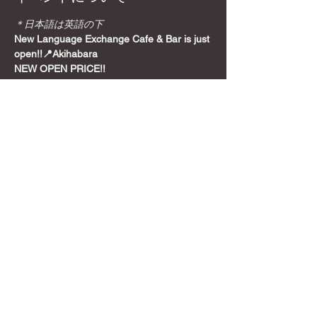
＊日本語は英語の下
New Language Exchange Cafe & Bar is just 
open!!📍Akihabara
NEW OPEN PRICE!!
Join from here! Get Meetup Discount!
Come relax and play some games on a 
Sunday night, before the week starts!
📍
Location
さらに表示
このイベントをシェア