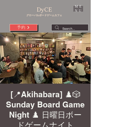
ME
DyCE
NU
グローバルボードゲームカフェ
予約
[📍Akihabara] ♟️🎲
Sunday Board Game
Night ♟️ 日曜日ボー
ドゲームナイト