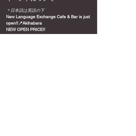
＊日本語は英語の下
New Language Exchange Cafe & Bar is just 
open!!📍Akihabara
NEW OPEN PRICE!!
Join from here! Get Meetup Discount!
Come relax and play some games on a 
Sunday night, before the week starts!
📍
Location
さらに表示
このイベントをシェア