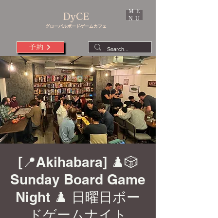
ME
DyCE
NU
グローバルボードゲームカフェ
予約
[📍Akihabara] ♟️🎲
Sunday Board Game
Night ♟️ 日曜日ボー
ドゲームナイト