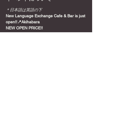
＊日本語は英語の下
New Language Exchange Cafe & Bar is just 
open!!📍Akihabara
NEW OPEN PRICE!!
Join from here! Get Meetup Discount!
Come relax and play some games on a 
Sunday night, before the week starts!
📍
Location
さらに表示
このイベントをシェア