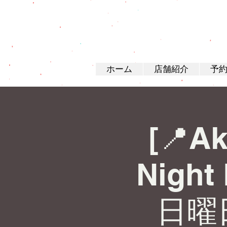
ホーム
店舗紹介
予
[📍Ak
Night
日曜