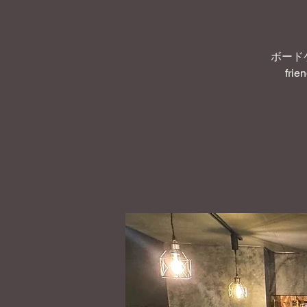
ボード
frie