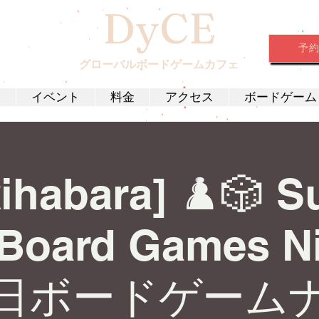
DyCE
予
グローバルボードゲームカフェ
約
イベント
料金
アクセス
ボードゲーム
ihabara] ♟️🎲 
 Board Games Ni
日ボードゲーム