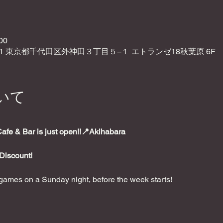
00
021 東京都千代田区外神田３丁目５−１ エトランゼ18秋葉原 6F
いて
e & Bar is just open!!📍Akihabara
Discount!
ames on a Sunday night, before the week starts!