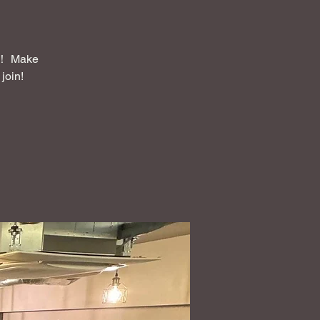
Make
join!