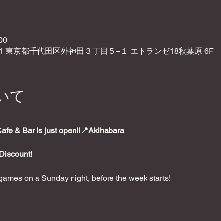
00
021 東京都千代田区外神田３丁目５−１ エトランゼ18秋葉原 6F
いて
e & Bar is just open!!📍Akihabara
Discount!
ames on a Sunday night, before the week starts!