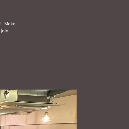
Make
join!