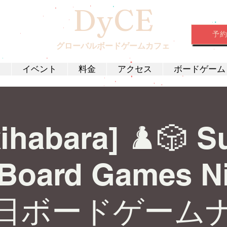
DyCE
予
グローバルボードゲームカフェ
約
イベント
料金
アクセス
ボードゲーム
ihabara] ♟️🎲 
 Board Games Ni
日ボードゲーム