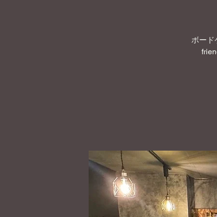
ボード
frie