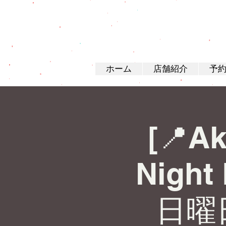
ホーム
店舗紹介
予
[📍Ak
Night
日曜