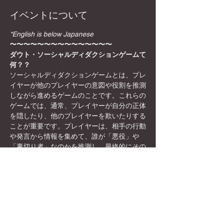
イベントについて
*English is below Japanese
〜〜〜〜〜〜〜〜〜〜〜〜〜〜〜
ダウト・ソーシャルディダクションゲームて
何？？
ソーシャルディダクションゲームとは、プレ
イヤーが他のプレイヤーの意図や役割を推測
しながら進めるゲームのことです。これらの
ゲームでは、通常、プレイヤーが自分の正体
を隠したり、他のプレイヤーを欺いたりする
ことが重要です。プレイヤーは、相手の行動
や発言から情報を集めて、誰が「悪役」や
「裏切り者」なのかを推測し、最終的にその
正体を暴くことが目標になります。
日本初！？秋葉原駅徒歩8分のボードゲーム
カフェ×英会話/国際交流カフェ
✨🎲DyCEグローバルボードゲームカフェ🎲
✨女性オーナーなので、映える飲み物や店内