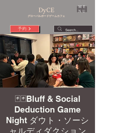
ME
DyCE
NU
グローバルボードゲームカフェ
予約
🃏🃏Bluff & Social
Deduction Game
Night ダウト・ソーシ
ャルディダクション