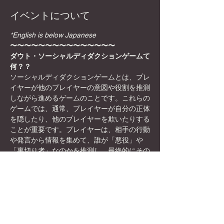
イベントについて
*English is below Japanese
〜〜〜〜〜〜〜〜〜〜〜〜〜〜〜
ダウト・ソーシャルディダクションゲームて
何？？
ソーシャルディダクションゲームとは、プレ
イヤーが他のプレイヤーの意図や役割を推測
しながら進めるゲームのことです。これらの
ゲームでは、通常、プレイヤーが自分の正体
を隠したり、他のプレイヤーを欺いたりする
ことが重要です。プレイヤーは、相手の行動
や発言から情報を集めて、誰が「悪役」や
「裏切り者」なのかを推測し、最終的にその
正体を暴くことが目標になります。
日本初！？秋葉原駅徒歩8分のボードゲーム
カフェ×英会話/国際交流カフェ
✨🎲DyCEグローバルボードゲームカフェ🎲
✨女性オーナーなので、映える飲み物や店内