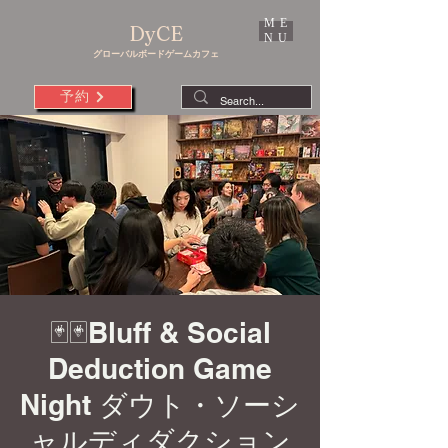
ME
DyCE
NU
グローバルボードゲームカフェ
予約
🃏🃏Bluff & Social
Deduction Game
Night ダウト・ソーシ
ャルディダクション