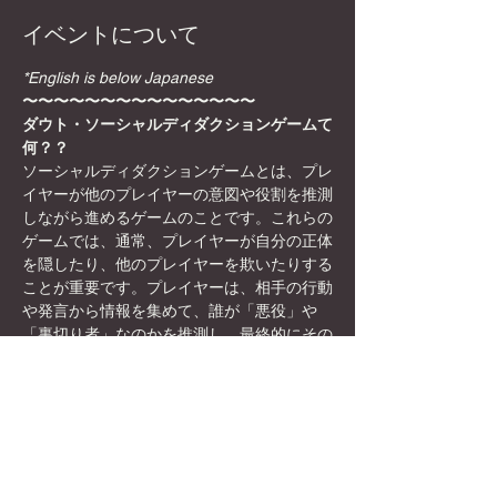
イベントについて
*English is below Japanese
〜〜〜〜〜〜〜〜〜〜〜〜〜〜〜
ダウト・ソーシャルディダクションゲームて
何？？
ソーシャルディダクションゲームとは、プレ
イヤーが他のプレイヤーの意図や役割を推測
しながら進めるゲームのことです。これらの
ゲームでは、通常、プレイヤーが自分の正体
を隠したり、他のプレイヤーを欺いたりする
ことが重要です。プレイヤーは、相手の行動
や発言から情報を集めて、誰が「悪役」や
「裏切り者」なのかを推測し、最終的にその
正体を暴くことが目標になります。
日本初！？秋葉原駅徒歩8分のボードゲーム
カフェ×英会話/国際交流カフェ
✨🎲DyCEグローバルボードゲームカフェ🎲
✨女性オーナーなので、映える飲み物や店内