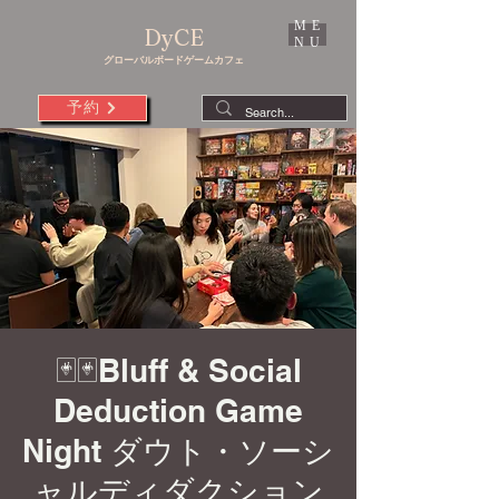
ME
DyCE
NU
グローバルボードゲームカフェ
予約
🃏🃏Bluff & Social
Deduction Game
Night ダウト・ソーシ
ャルディダクション