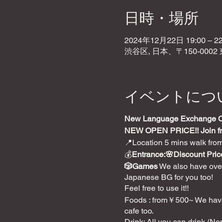
日時・場所
2024年12月22日 19:00 – 22
渋谷区, 日本、〒150-000
イベントにつ
New Language Exchange Caf
NEW OPEN PRICE!!
Join f
📍Location 5 mins walk fro
💰
Entrance:🌸Discount Price
🎲Games
We also have over
Japanese BG for you too!
Feel free to use it!!
Foods : from￥500~ We have a
cafe too.
Drink: All you can drink (N