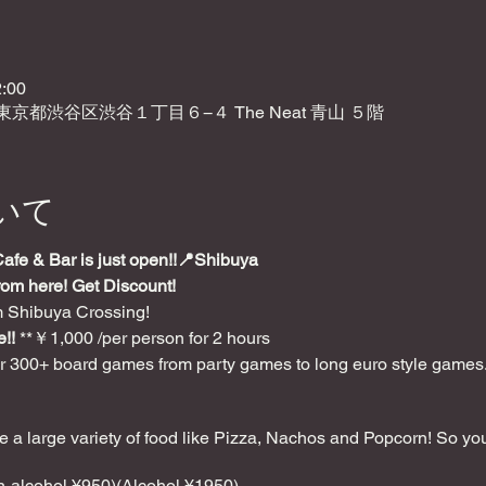
:00
2 東京都渋谷区渋谷１丁目６−４ The Neat 青山 ５階
いて
e & Bar is just open!!📍Shibuya
rom here! Get Discount!
m Shibuya Crossing!
!!
**￥1,000 /per person for 2 hours
 300+ board games from party games to long euro style games.
 large variety of food like Pizza, Nachos and Popcorn! So you
on-alcohol ¥950)(Alcohol ¥1950)