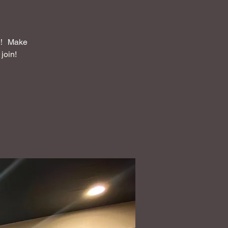
Make
join!