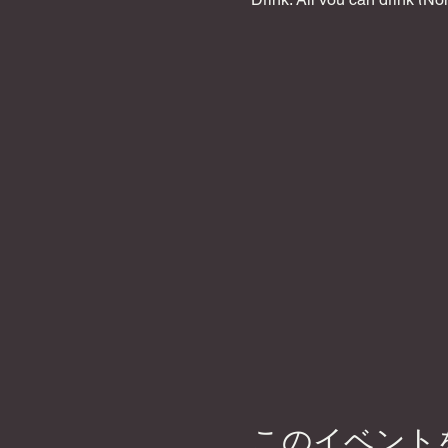
*No outside drinks or food 
🏠
What is DyCE?
**DyCE is
Come solo or in a group and 
So if you are new to board 
Instagram:
https://www.ins
Website:
https://www.dyce
〜〜〜〜〜〜〜〜〜〜〜〜
日本初！？渋谷駅徒歩5分
ボードゲームカフェ×英会話
✨🎲DyCE Global Board G
女性オーナーなので、映え
お一人様でも英語を話せな
📍Location 渋谷から徒歩5分
DyCE Global Board Game 
🎲Games
300種類以上の
しめます！
💰Play Cost: ￥1,000 /人
フード：￥500～ ピザや
このイベント