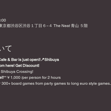
:00
2 東京都渋谷区渋谷１丁目６−４ The Neat 青山 ５階
いて
e & Bar is just open!!📍Shibuya
rom here! Get Discount!
 Shibuya Crossing!
!!
**￥1,000 /per person for 2 hours
 300+ board games from party games to long euro style games.