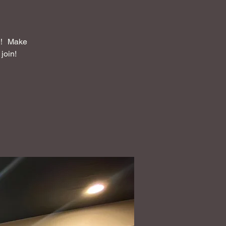
Make
join!