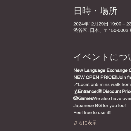
日時・場所
2024年12月29日 19:00 – 23
渋谷区, 日本、〒150-000
イベントにつ
New Language Exchange Caf
NEW OPEN PRICE!!
Join f
📍Location5 mins walk from
💰
Entrance:🌸Discount Price
🎲Games
We also have over
Japanese BG for you too!
Feel free to use it!!
さらに表示