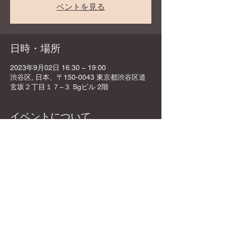
ベントを見る
日時・場所
2023年9月02日 16:30 – 19:00
渋谷区, 日本、〒150-0043 東京都渋谷区道
玄坂２丁目１７−３ Sgビル 2階
イベントについて
DyCE開店1年記念パーティー✨
🕒09/02 (土曜) 16:30-19:00
テーマは、ホームパーティー！好きな食べ物
を持ってきてシェアしながら喋って遊んで楽
しもう！
📍 DyCE Global Board Game Cafe
　　渋谷駅🚶‍♂️徒歩5分🚶‍♂️
　〒150-0043