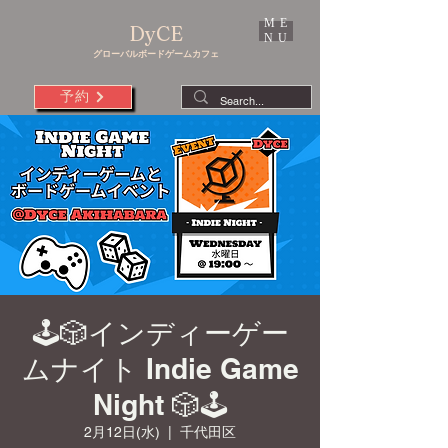
ME
DyCE
NU
グローバルボードゲームカフェ
予約
🕹️🎲インディーゲー
ムナイト Indie Game
Night 🎲🕹️
2月12日(水)
  |  
千代田区