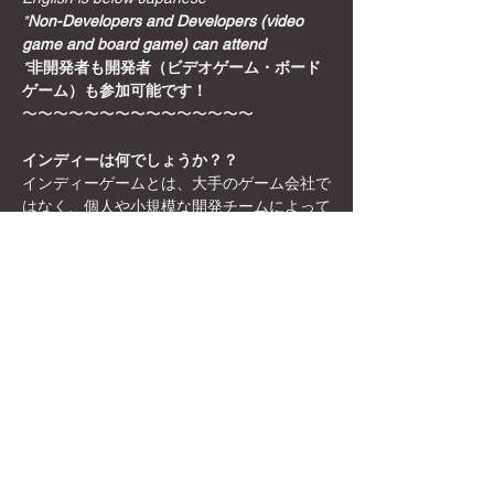
*
Non-Developers and Developers (video 
game and board game) can attend
*
非開発者も開発者（ビデオゲーム・ボード
ゲーム）も参加可能です！
〜〜〜〜〜〜〜〜〜〜〜〜〜〜〜
インディーは何でしょうか？？
インディーゲームとは、大手のゲーム会社で
はなく、個人や小規模な開発チームによって
制作されたゲームのことを指します。一般的
に、独自のアイデアや創造性を重視した作品
が多く、商業的な制約が少ないため、ユニー
クで個性的なゲームが多いのが特徴です。ま
た、インディーゲームは比較的低予算で制作
されることが多いですが、その分、開発者の
情熱やビジョンが色濃く反映されています。
さらに表示