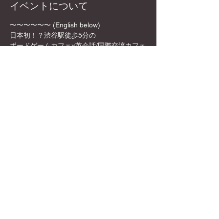
イベントについて
〜〜〜〜〜〜 (English below)
日本初！？渋谷駅徒歩5分の
ボードゲームカフェ×英会話/国際交流カフェ
✨🎲DyCE Global Board Game Cafe🎲✨
女性オーナーなので、映える飲み物や店内の
内装も映える所ばかり！
お一人様でも英語を話せなくても、もちろん
参加可能！是非この機会に来てみてくださ
い！
さらに表示
このイベントをシェア