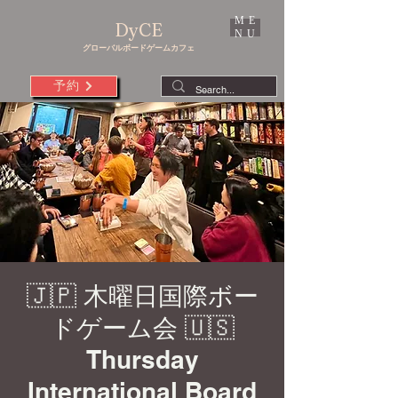
ME
DyCE
NU
グローバルボードゲームカフェ
予約
🇯🇵 木曜日国際ボー
ドゲーム会 🇺🇸
Thursday
International Board