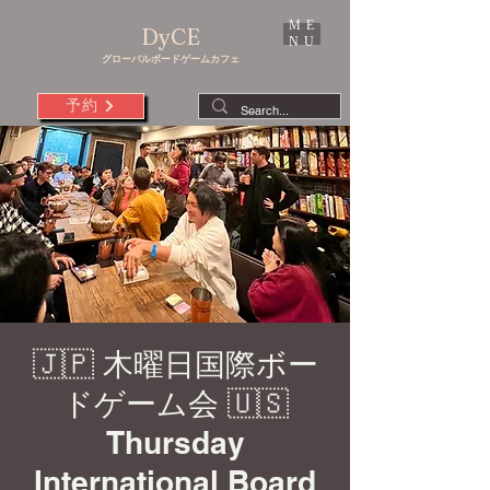
ME
DyCE
NU
グローバルボードゲームカフェ
予約
🇯🇵 木曜日国際ボー
ドゲーム会 🇺🇸
Thursday
International Board