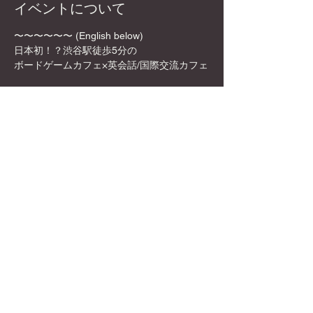
イベントについて
〜〜〜〜〜〜 (English below)
日本初！？渋谷駅徒歩5分の
ボードゲームカフェ×英会話/国際交流カフェ
✨🎲DyCE Global Board Game Cafe🎲✨
女性オーナーなので、映える飲み物や店内の
内装も映える所ばかり！
お一人様でも英語を話せなくても、もちろん
参加可能！是非この機会に来てみてくださ
い！
さらに表示
このイベントをシェア