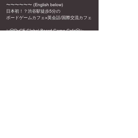
〜〜〜〜〜〜 (English below)
日本初！？渋谷駅徒歩5分の
ボードゲームカフェ×英会話/国際交流カフェ
✨🎲DyCE Global Board Game Cafe🎲✨
女性オーナーなので、映える飲み物や店内の
内装も映える所ばかり！
お一人様でも英語を話せなくても、もちろん
参加可能！是非この機会に来てみてくださ
い！
さらに表示
このイベントをシェア