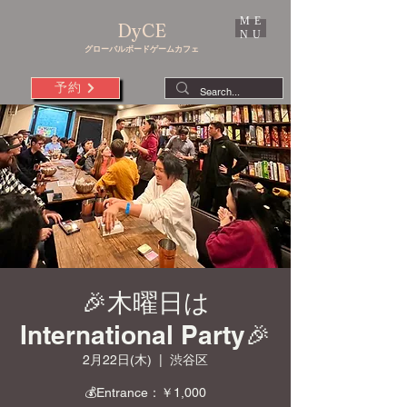
ME
DyCE
NU
グローバルボードゲームカフェ
予約
🎉木曜日は
International Party🎉
2月22日(木)
  |  
渋谷区
💰Entrance：￥1,000