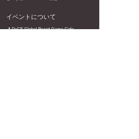
イベントについて
📍 DyCE Global Board Game Cafe
　　渋谷駅🚶‍♂️徒歩5分🚶‍♂️
〒150-0002 東京都渋谷区渋谷１丁目6-4
The Neat 青山 5F
https://maps.app.goo.gl/KsXd6d8Fgb6gHAo
F9?g_st=ic
💰エントランス 
 ：
￥1,000
さらに表示
このイベントをシェア