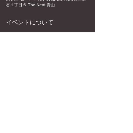
谷１丁目６ The Neat 青山
イベントについて
📍 DyCE Global Board Game Cafe
　　渋谷駅🚶‍♂️徒歩5分🚶‍♂️
〒150-0002 東京都渋谷区渋谷１丁目6-4
The Neat 青山 5F
https://maps.app.goo.gl/KsXd6d8Fgb6gHAo
F9?g_st=ic
💰エントランス 
 ：
￥1,000
さらに表示
このイベントをシェア