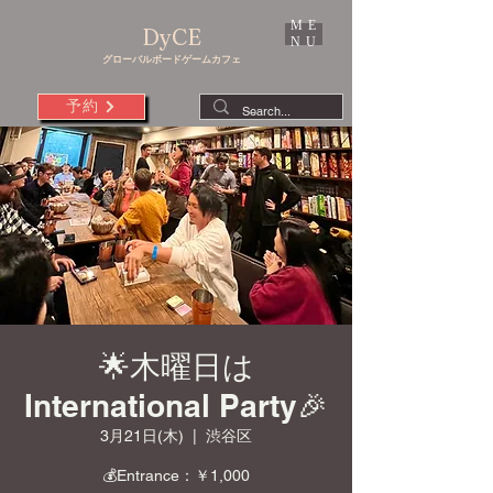
ME
DyCE
NU
グローバルボードゲームカフェ
予約
🌟木曜日は
International Party🎉
3月21日(木)
  |  
渋谷区
💰Entrance：￥1,000