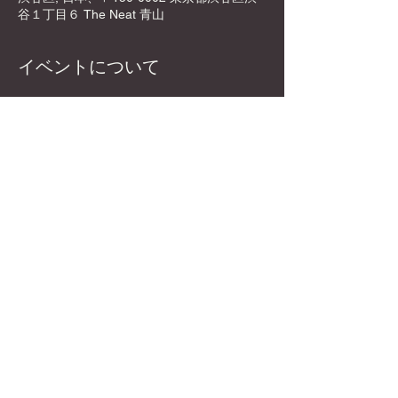
谷１丁目６ The Neat 青山
イベントについて
📍 DyCE Global Board Game Cafe
　　渋谷駅🚶‍♂️徒歩5分🚶‍♂️
〒150-0002 東京都渋谷区渋谷１丁目6-4
The Neat 青山 5F
https://maps.app.goo.gl/KsXd6d8Fgb6gHAo
F9?g_st=ic
💰エントランス 
 ：
￥1,000
さらに表示
このイベントをシェア