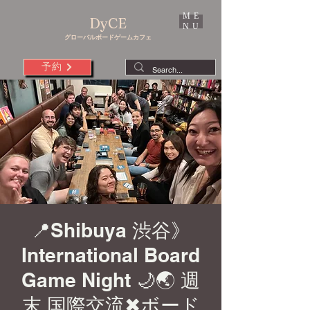
ME
DyCE
NU
グローバルボードゲームカフェ
予約
📍Shibuya 渋谷》
International Board
Game Night 🌙🌏 週
末 国際交流✖︎ボード