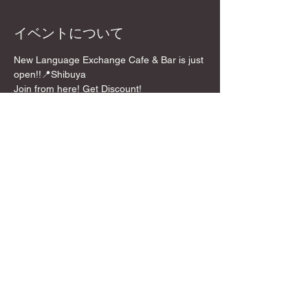
イベントについて
New Language Exchange Cafe & Bar is just 
open!!📍Shibuya
Join from here! Get Discount!
📍Location
5 mins walk from Shibuya Crossing!
💰Entrance:🌸 Discount Price!!
**￥1,500 /per person for 2 hours
さらに表示
このイベントをシェア