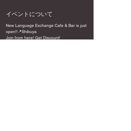
イベントについて
New Language Exchange Cafe & Bar is just 
open!!📍Shibuya
Join from here! Get Discount!
📍Location
5 mins walk from Shibuya Crossing!
💰Entrance:🌸 Discount Price!!
**￥1,500 /per person for 2 hours
さらに表示
このイベントをシェア