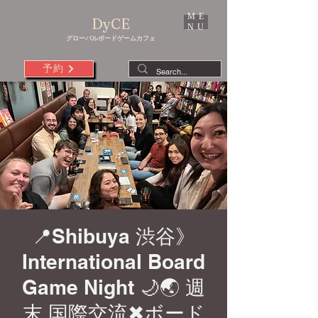
ME
DyCE
NU
グローバルボードゲームカフェ
予約
📍Shibuya 渋谷》
International Board
Game Night 🌙🌏 週
末 国際交流✖︎ボード