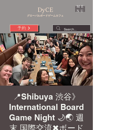
ME
DyCE
NU
グローバルボードゲームカフェ
予約
📍Shibuya 渋谷》
International Board
Game Night 🌙🌏 週
末 国際交流✖︎ボード