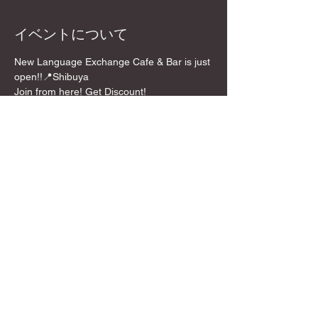
イベントについて
New Language Exchange Cafe & Bar is just 
open!!📍Shibuya
Join from here! Get Discount!
📍Location
5 mins walk from Shibuya Crossing!
💰Entrance:🌸 Discount Price!!
**￥1,500 /per person for 2 hours
さらに表示
このイベントをシェア