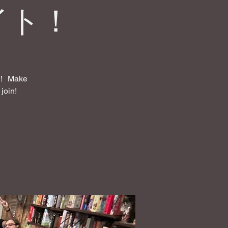
イト！
Make
join!