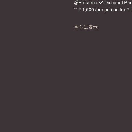
💰Entrance:🌸 Discount Pric
**￥1,500 /per person for 2 
さらに表示