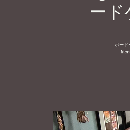
ード
ボード
frie