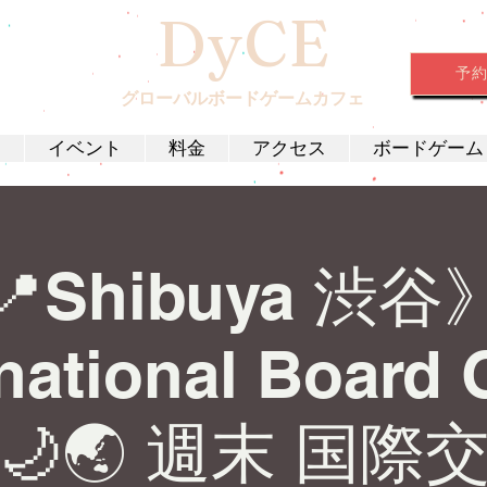
DyCE
予
グローバルボードゲームカフェ
約
イベント
料金
アクセス
ボードゲーム
📍Shibuya 渋谷
rnational Board
t 🌙🌏 週末 国際