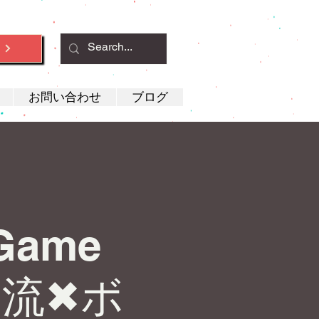
約
お問い合わせ
ブログ
》
 Game
交流✖︎ボ