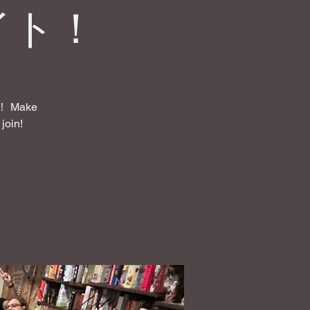
イト！
Make
join!