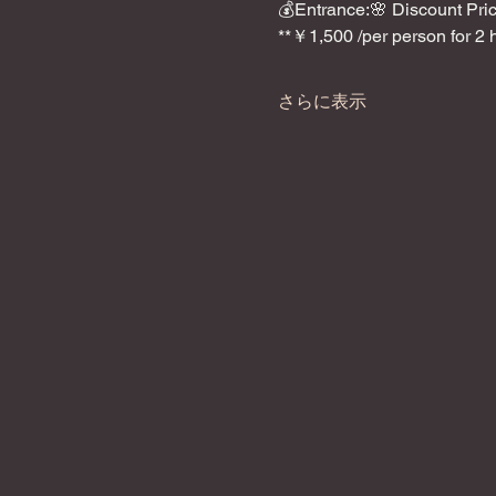
💰Entrance:🌸 Discount Pric
**￥1,500 /per person for 2 
さらに表示