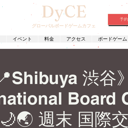
DyCE
予
グローバルボードゲームカフェ
約
イベント
料金
アクセス
ボードゲーム
📍Shibuya 渋谷
rnational Board
t 🌙🌏 週末 国際