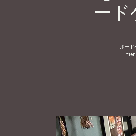
ード
ボード
frie