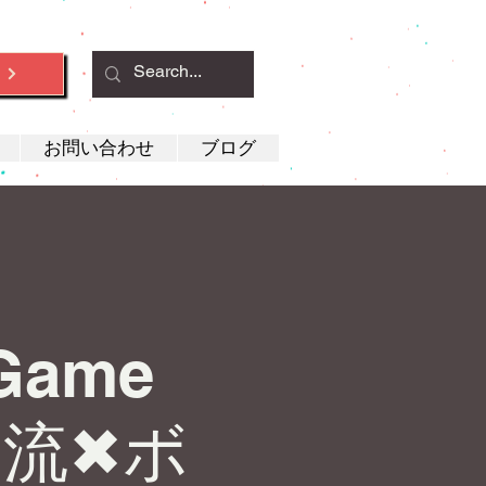
約
お問い合わせ
ブログ
》
 Game
交流✖︎ボ