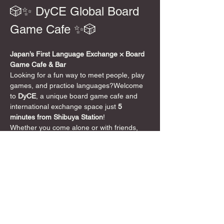
🎲✨ DyCE Global Board 
Game Cafe ✨🎲
Japan’s First Language Exchange × Board 
Game Cafe & Bar
Looking for a fun way to meet people, play 
games, and practice languages?Welcome 
to 
DyCE
, a unique board game cafe and 
international exchange space just 
5 
minutes from Shibuya Station
!
Whether you come alone or with friends, 
speak English or not at all, everyone is 
welcome. DyCE is a 
safe, friendly, and 
inclusive space
 where board games bring 
people together 🌍
📍 Location
5-minute walk from Shibuya Crossing
DyCE 
Global Board Game Cafe