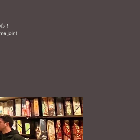
心！
me join!