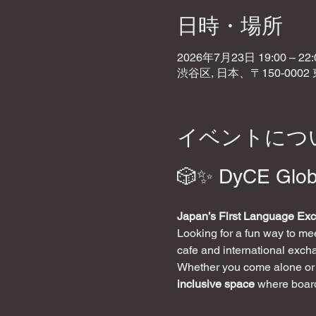
日時・場所
2026年7月23日 19:00 – 22:
渋谷区, 日本、〒150-000
イベントにつ
🎲✨ DyCE Glob
Japan’s First Language Ex
Looking for a fun way to m
cafe and international exch
Whether you come alone or w
inclusive space
 where boar