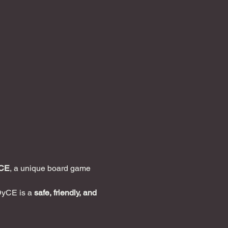
CE
, a unique board game 
DyCE is a 
safe, friendly, and 