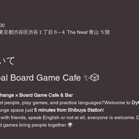
00
2 東京都渋谷区渋谷１丁目６−４ The Neat 青山 ５階
いて
al Board Game Cafe ✨🎲
change × Board Game Cafe & Bar
eet people, play games, and practice languages?Welcome to 
Dy
ange space just 
5 minutes from Shibuya Station
!
ith friends, speak English or not at all, everyone is welcome. 
d games bring people together 🌍