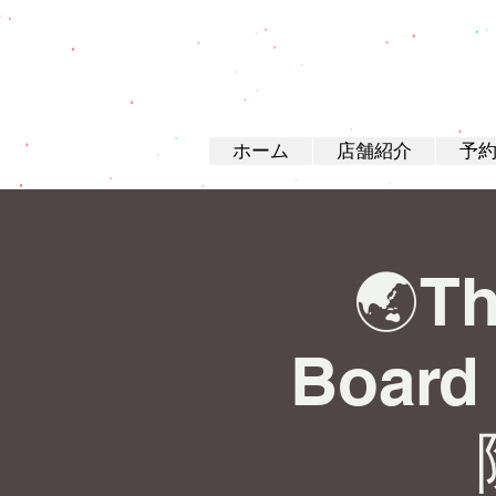
ホーム
店舗紹介
予
🌏Th
Boar