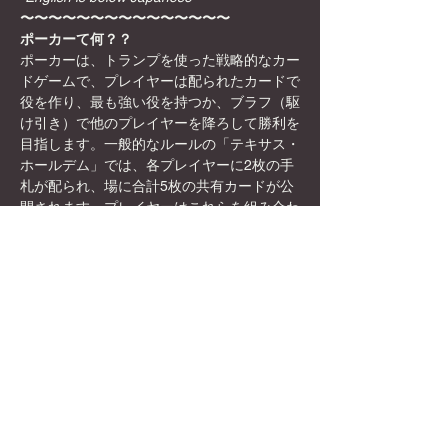
〜〜〜〜〜〜〜〜〜〜〜〜〜〜〜
ポーカーて何？？
ポーカーは、トランプを使った戦略的なカー
ドゲームで、プレイヤーは配られたカードで
役を作り、最も強い役を持つか、ブラフ（駆
け引き）で他のプレイヤーを降ろして勝利を
目指します。一般的なルールの「テキサス・
ホールデム」では、各プレイヤーに2枚の手
札が配られ、場に合計5枚の共有カードが公
開されます。プレイヤーはこれらを組み合わ
せて最強の5枚の役を作り、最後の勝負（シ
ョーダウン）で勝者が決まります。戦略・心
理戦・運が組み合わさった奥深いゲームで
す。
日本初！？秋葉原駅徒歩8分の
ボードゲームカフェ×英会話/国際交流カフェ
Show More