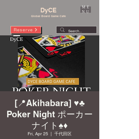
ME
DyCE
NU
Global Board Game Cafe
Reserve
[📍Akihabara] ♥️♣️
Poker Night ポーカー
ナイト♠️♦️
Fri, Apr 25
  |  
千代田区