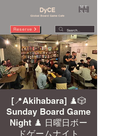
ME
DyCE
NU
Global Board Game Cafe
Reserve
[📍Akihabara] ♟️🎲
Sunday Board Game
Night ♟️ 日曜日ボー
ドゲームナイト