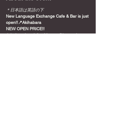
＊日本語は英語の下
New Language Exchange Cafe & Bar is just 
open!!📍Akihabara
NEW OPEN PRICE!!
Join from here! Get Meetup Discount!
Come relax and play some games on a 
Sunday night, before the week starts!
📍
Location
Show More
Share this event