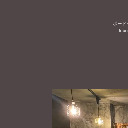
ボード
frie