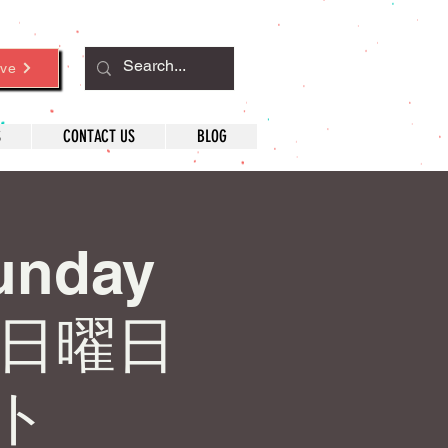
ve
S
CONTACT US
BLOG
Sunday
♟️ 日曜日
ト