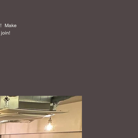
Make
join!