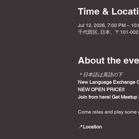
Time & Locat
Jul 12, 2026, 7:00 PM – 10
千代田区, 日本、〒101-0
About the eve
＊日本語は英語の下
New Language Exchange Caf
NEW OPEN PRICE!!
Join from here! Get Meetup 
Come relax and play some g
📍
Location