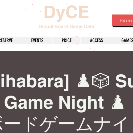
DyCE
Reser
Global Board Game Cafe
RESERVE
EVENTS
PRICE
ACCESS
GAME
ihabara] ♟️🎲 
 Game Night 
ボードゲームナイ