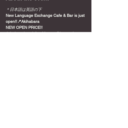
＊日本語は英語の下
New Language Exchange Cafe & Bar is just 
open!!📍Akihabara
NEW OPEN PRICE!!
Join from here! Get Meetup Discount!
Come relax and play some games on a 
Sunday night, before the week starts!
📍
Location
Show More
Share this event