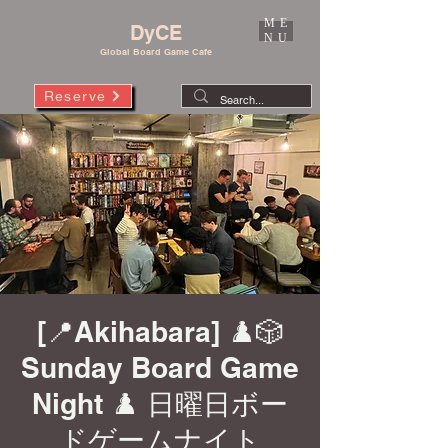
ME
DyCE
NU
Global Board Game Cafe
Reserve
[📍Akihabara] ♟️🎲
Sunday Board Game
Night ♟️ 日曜日ボー
ドゲームナイト