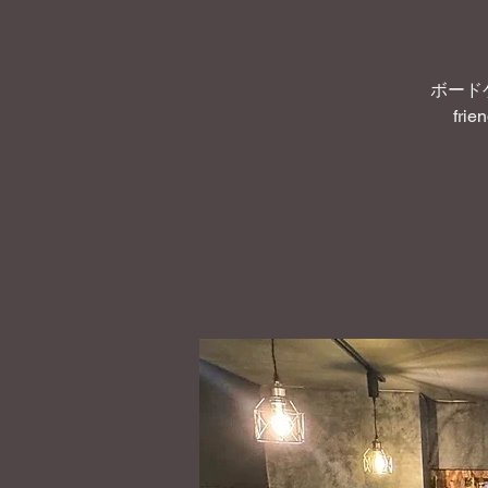
ボード
frie