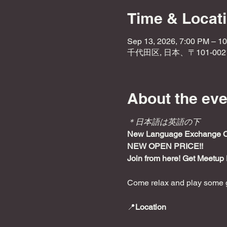
Time & Locat
Sep 13, 2026, 7:00 PM – 1
千代田区, 日本、〒101-0
About the eve
＊日本語は英語の下
New Language Exchange Caf
NEW OPEN PRICE!!
Join from here! Get Meetup 
Come relax and play some g
📍
Location