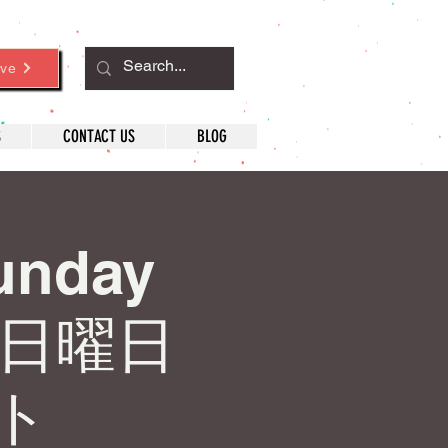
ve
S
CONTACT US
BLOG
Sunday
♟️ 日曜日
ト