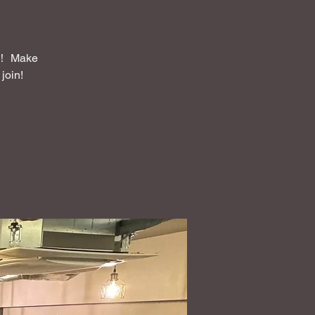
Make
join!