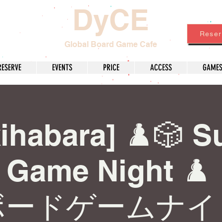
DyCE
Reser
Global Board Game Cafe
RESERVE
EVENTS
PRICE
ACCESS
GAME
ihabara] ♟️🎲 
 Game Night 
ボードゲームナイ